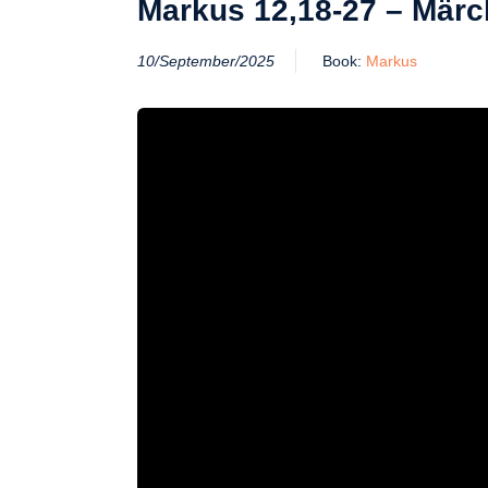
Markus 12,18-27 – Mär
10/September/2025
Book:
Markus