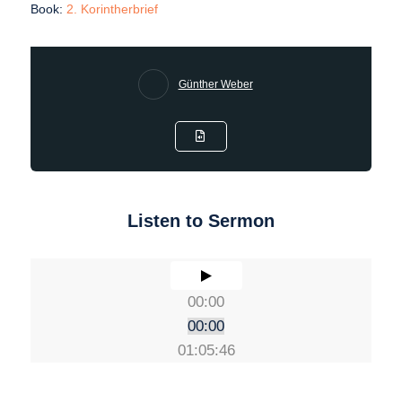
Book:
2. Korintherbrief
Günther Weber
Listen to Sermon
00:00
00:00
01:05:46