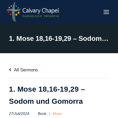
Zum
Inhalt
springen
1. Mose 18,16-19,29 – Sodom und Gomorra
All Sermons
1. Mose 18,16-19,29 –
Sodom und Gomorra
27/Juli/2024
Book:
1. Mose